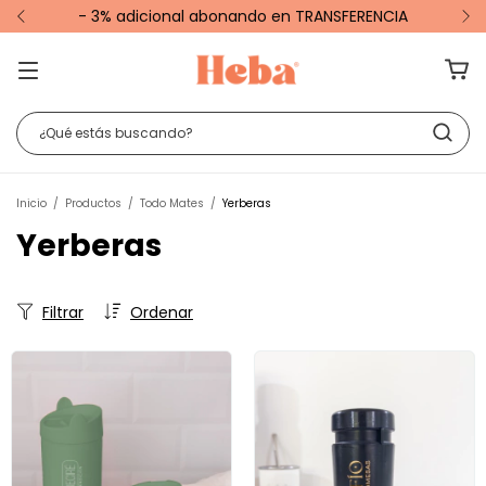
- 3% adicional abonando en TRANSFERENCIA
Inicio
/
Productos
/
Todo Mates
/
Yerberas
Yerberas
Filtrar
Ordenar