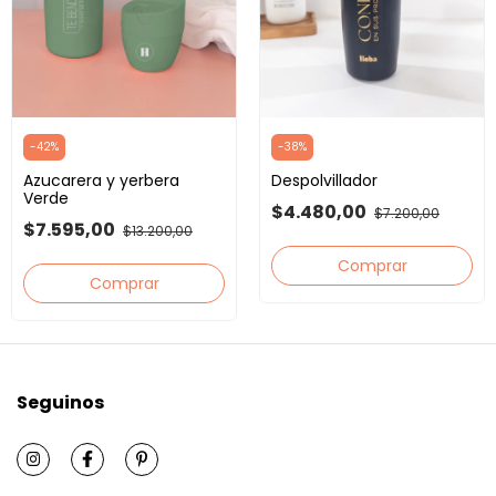
-
42
%
-
38
%
Azucarera y yerbera
Despolvillador
Verde
$4.480,00
$7.200,00
$7.595,00
$13.200,00
Comprar
Seguinos