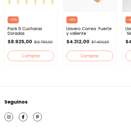
-
30
%
-
42
%
-
4
Pack 6 Cucharas
Llavero Correa ¨Fuerte
Ll
Doradas
y valiente¨
¨S
be
$8.925,00
$4.312,00
$4
$12.750,00
$7.400,00
Seguinos