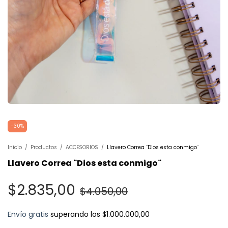
-
30
%
Inicio
/
Productos
/
ACCESORIOS
/
Llavero Correa ¨Dios esta conmigo¨
Llavero Correa ¨Dios esta conmigo¨
$2.835,00
$4.050,00
Envío gratis
superando los
$1.000.000,00