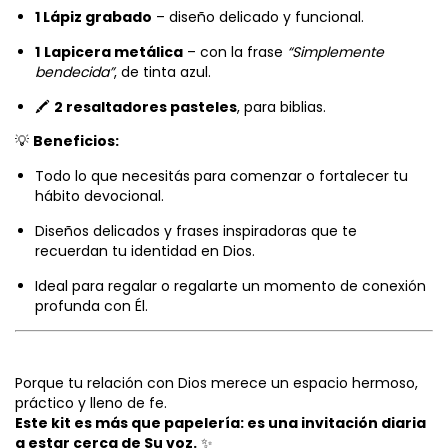
1 Lápiz grabado
– diseño delicado y funcional.
1
Lapicera metálica
– con la frase
“Simplemente
bendecida”
, de tinta azul.
🖍️
2 resaltadores pasteles
, para biblias.
💡
Beneficios:
Todo lo que necesitás para comenzar o fortalecer tu
hábito devocional.
Diseños delicados y frases inspiradoras que te
recuerdan tu identidad en Dios.
Ideal para regalar o regalarte un momento de conexión
profunda con Él.
Porque tu relación con Dios merece un espacio hermoso,
práctico y lleno de fe.
Este kit es más que papelería: es una invitación diaria
a estar cerca de Su voz.
✨