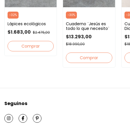
-
32
%
-
30
%
-
3
Lápices ecológicos
Cuaderno ¨Jesús es
Cu
todo lo que necesito¨
Di
$1.683,00
$2.475,00
$13.293,00
$1
$18.990,00
$1
Comprar
Seguinos